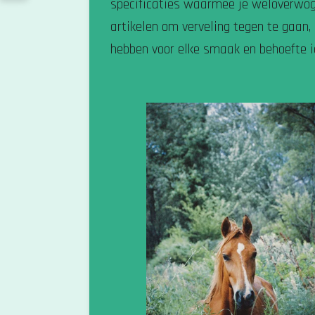
specificaties waarmee je weloverwog
artikelen om verveling tegen te gaan, 
hebben voor elke smaak en behoefte i