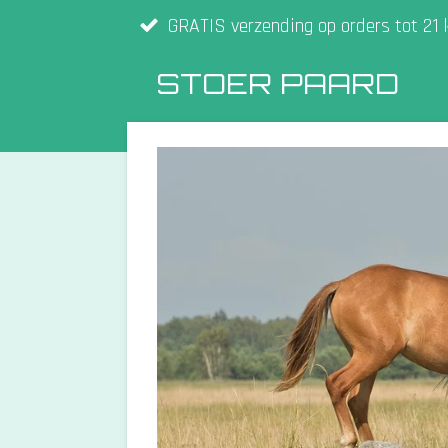
GRATIS verzending op orders tot 21 
Ga
direct
STOER PAARD
naar
de
hoofdinhoud