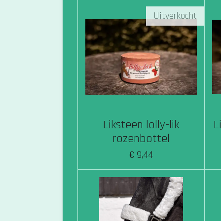
Uitverkocht
Liksteen lolly-lik
L
rozenbottel
€ 9,44