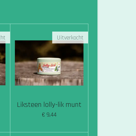
cht
Uitverkocht
Liksteen lolly-lik munt
€ 9,44