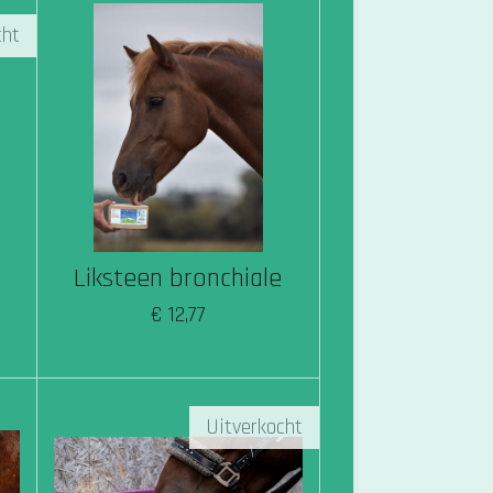
cht
Liksteen bronchiale
€ 12,77
Uitverkocht