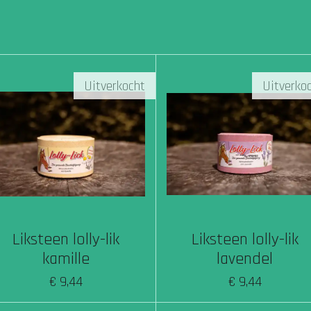
Uitverkocht
Uitverko
Liksteen lolly-lik
Liksteen lolly-lik
kamille
lavendel
€ 9,44
€ 9,44