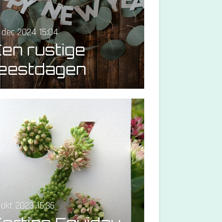
 dec 2024
15:04
en rustige
feestdagen
 okt 2023
15:36