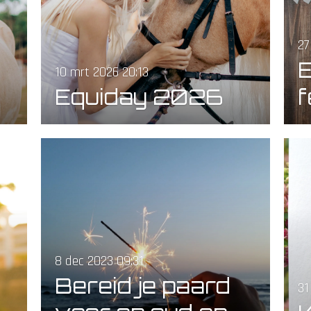
27
E
10 mrt 2026
20:13
Equiday 2026
8 dec 2023
09:31
Bereid je paard
31