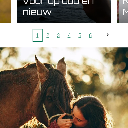
voor op oud en
K
nieuw
M
1
2
3
4
5
6