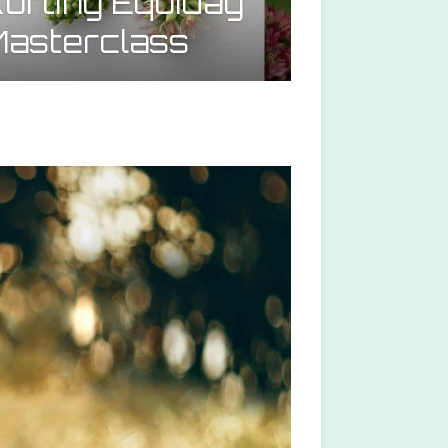
orting Equiday
asterclass