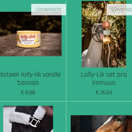
Uitverkocht
Uitverko
iksteen lolly-lik vanille
Lolly-Lik set pro
banaan
immuun
€ 8,88
€ 26,64