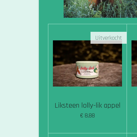
Uitverkocht
Liksteen lolly-lik appel
€ 8,88