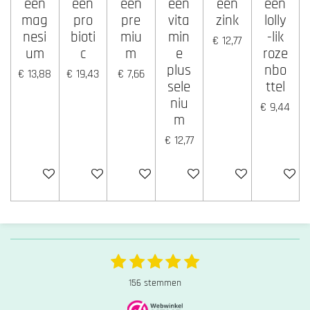
een
een
een
een
een
een
mag
pro
pre
vita
zink
lolly
nesi
bioti
miu
min
-lik
€ 12,77
um
c
m
e
roze
plus
nbo
€ 13,88
€ 19,43
€ 7,66
sele
ttel
niu
€ 9,44
m
€ 12,77
Houd mij op de hoogte
In winkelwagen
In winkelwagen
Houd mij op de hoogte
Houd mij op de ho
Houd mij
1
2
3
4
5
S
R
t
s
s
s
s
s
a
156 stemmen
e
t
t
t
t
t
t
m
i
m