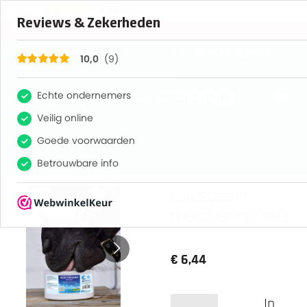
×
9
Reviews
10
GRATIS verzending op orders tot 21 kg in NL vanaf €
89,00
STOER PAARD
Liksteen
mediterraneo
€ 6,44
In