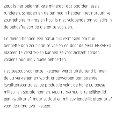
s
Zout is het belangrijkste mineraal dat paarden, ezels,
t
runderen, schapen en geiten nodig hebben.
Het natuurlijke
e
zoutgehalte in gras en hooi is niet voldoende om volledig in
r
de behoefte van de dieren te voorzien.
r
e
De dieren hebben een natuurlijk vermogen om hun
n
behoefte aan zout aan te voelen en door de MEDITERRANEO
liksteen te verstrekken kunnen ze voor zichzelf zorgen
volgens hun individuele behoeften.
Het zeezout voor onze likstenen wordt uitsluitend binnen
de EU verkregen en wordt onderworpen aan strenge
kwaliteitscontroles.
De productie volgt de hoge Europese
milieu- en sociale normen.
MEDITERRANEO is tegelijkertijd
een kwalitatief, maar sociaal en milieuvriendelijk alternatief
voor de Himalaya-liksteen.