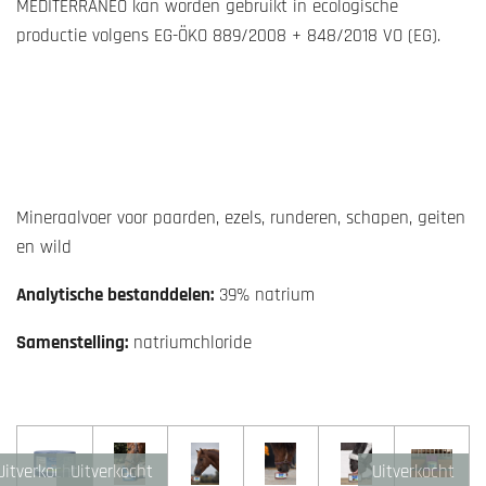
MEDITERRANEO kan worden gebruikt in ecologische
productie volgens EG-ÖKO 889/2008 + 848/2018 VO (EG).
Mineraalvoer voor paarden, ezels, runderen, schapen, geiten
en wild
Analytische bestanddelen:
39% natrium
Samenstelling:
natriumchloride
Uitverkocht
Uitverkocht
Uitverkocht