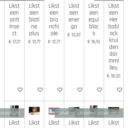
Likst
Likst
Likst
Likst
Likst
Likst
een
een
een
een
een
een
anti
bioti
bro
ener
equi
Her
inse
ne
nchi
go
bloc
babl
ct
plus
ale
k
ock
€ 13,32
krui
€ 17,21
€ 12,77
€ 12,77
€ 16,10
den
dar
mmi
lieu
€ 18,32
Houd mij op de hoogte
Houd mij op de hoogte
In winkelwagen
In winkelwagen
In winkelwagen
Houd mij
Uitverkocht
Uitverkocht
Uitverkocht
Uitverkocht
Likst
Likst
Likst
Likst
Likst
Likst