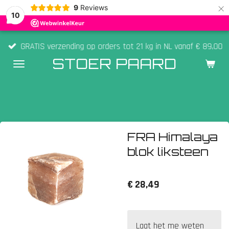
×
9
Reviews
10
GRATIS verzending op orders tot 21 kg in NL vanaf € 89,00
STOER PAARD
FRA Himalaya
blok liksteen
€ 28,49
Laat het me weten