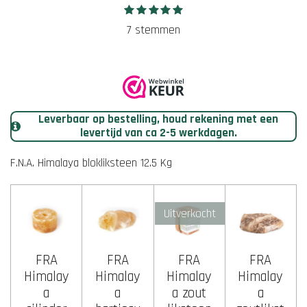
1
2
3
4
5
S
R
s
s
s
s
s
t
a
7 stemmen
t
t
t
t
t
e
e
e
e
e
e
t
r
r
r
r
r
m
r
r
r
r
i
m
e
e
e
e
n
e
n
n
n
n
n
g
Leverbaar op bestelling, houd rekening met een
:
levertijd van ca 2-5 werkdagen.
5
s
F.N.A. Himalaya blokliksteen 12.5 Kg
t
e
Uitverkocht
r
r
e
FRA
FRA
FRA
FRA
n
Himalay
Himalay
Himalay
Himalay
a
a
a zout
a