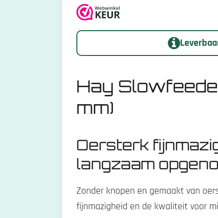
m
n
n
n
n
e
n
n
g
Leverbaar
:
5
s
Hay Slowfeeder
t
mm)
e
r
r
Oersterk fijnmazi
e
langzaam opgeno
n
Zonder knopen en gemaakt van oerst
fijnmazigheid en de kwaliteit voor mi