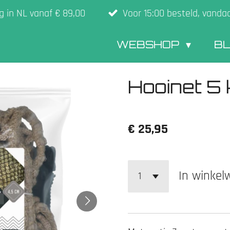
g in NL vanaf € 89,00
Voor 15:00 besteld, vanda
WEBSHOP
B
Hooinet 5 
€ 25,95
In winke