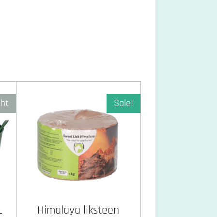
cht
Sale!
L
Himalaya liksteen