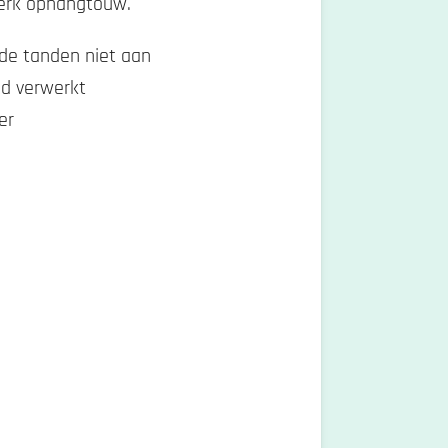
terk ophangtouw.
 de tanden niet aan
ad verwerkt
er