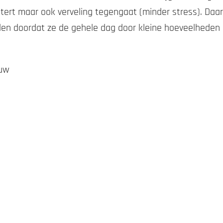
tert maar ook verveling tegengaat (minder stress). Daa
arden doordat ze de gehele dag door kleine hoeveelhede
ouw