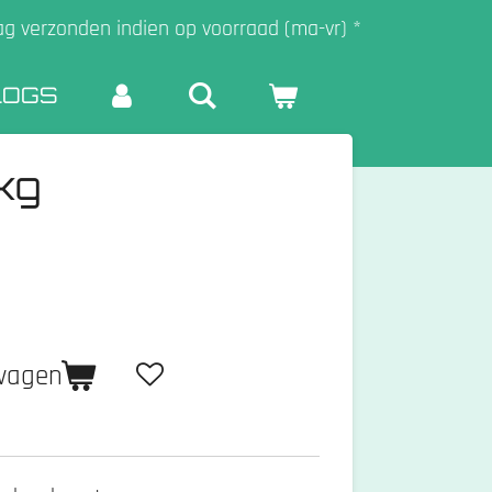
ag verzonden indien op voorraad (ma-vr) *
LOGS
kg
lwagen