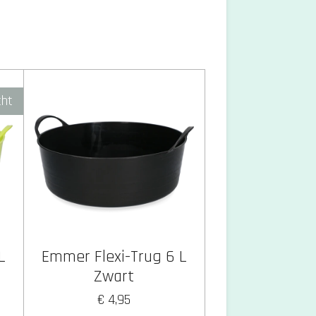
cht
L
Emmer Flexi-Trug 6 L
Zwart
€ 4,95