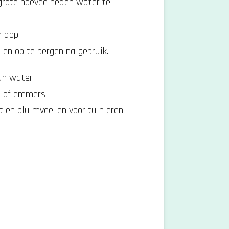
grote hoeveelheden water te
 dop.
en op te bergen na gebruik.
van water
n of emmers
t en pluimvee, en voor tuinieren