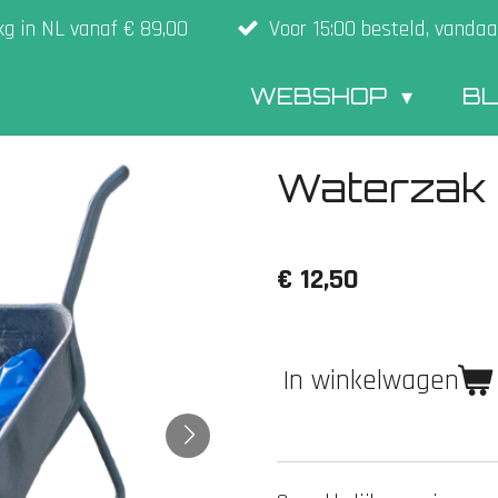
kg in NL vanaf € 89,00
Voor 15:00 besteld, vandaa
WEBSHOP
B
Waterzak
€ 12,50
In winkelwagen