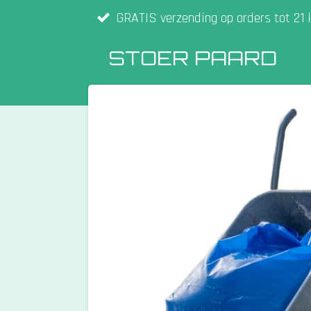
GRATIS verzending op orders tot 21 
Ga
direct
STOER PAARD
naar
de
hoofdinhoud