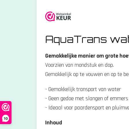
m
r
r
r
r
i
e
e
e
e
m
n
n
n
n
e
n
n
g
:
AquaTrans wate
5
s
Gemakkelijke manier om grote hoe
t
Voorzien van mondstuk en dop.
e
Gemakkelijk op te vouwen en op te be
r
- Gemakkelijk transport van water
r
- Geen gedoe met slangen of emmers
e
- Ideaal voor paardensport en pluimve
n
10
Inhoud