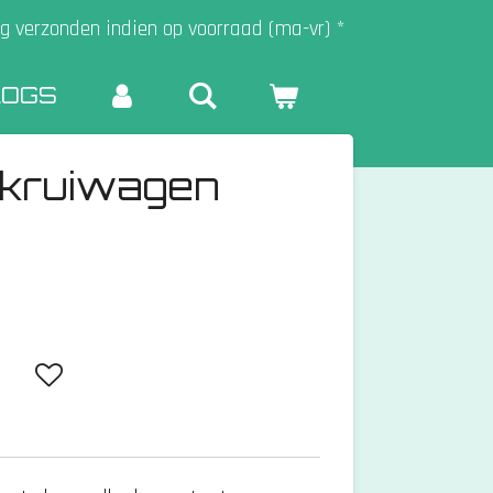
g verzonden indien op voorraad (ma-vr) *
LOGS
 kruiwagen