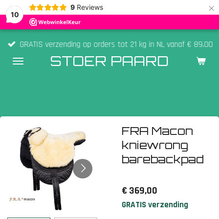
×
9
Reviews
10
GRATIS verzending op orders tot 21 kg in NL vanaf € 89,00
STOER PAARD
FRA Macon
kniewrong
barebackpad
€ 369,00
GRATIS verzending