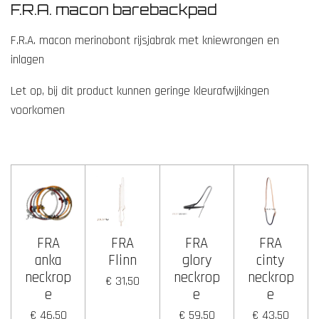
.
F.R.A. macon barebackpad
2
5
F.R.A. macon merinobont rijsjabrak met kniewrongen en
s
inlagen
t
Let op, bij dit product kunnen geringe kleurafwijkingen
e
voorkomen
r
r
e
n
FRA
FRA
FRA
FRA
anka
Flinn
glory
cinty
neckrop
neckrop
neckrop
€ 31,50
e
e
e
€ 46,50
€ 59,50
€ 43,50