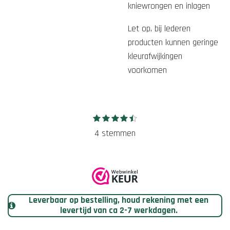
kniewrongen en inlagen
Let op, bij lederen
producten kunnen geringe
kleurafwijkingen
voorkomen
1
2
3
4
5
S
R
s
s
s
s
s
t
a
4 stemmen
t
t
t
t
t
e
e
e
e
e
e
t
r
r
r
r
r
m
r
r
r
r
i
m
e
e
e
e
n
e
n
n
n
n
n
g
Leverbaar op bestelling, houd rekening met een
:
levertijd van ca 2-7 werkdagen.
4