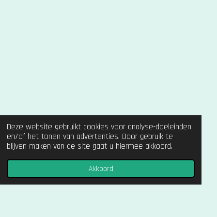
Deze website gebruikt cookies voor analyse-doeleinden
en/of het tonen van advertenties. Door gebruik te
blijven maken van de site gaat u hiermee akkoord.
Akkoord