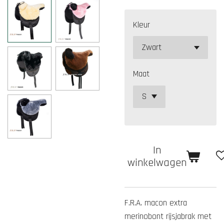
Kleur
Maat
In
winkelwagen
F.R.A. macon extra
merinobont rijsjabrak met