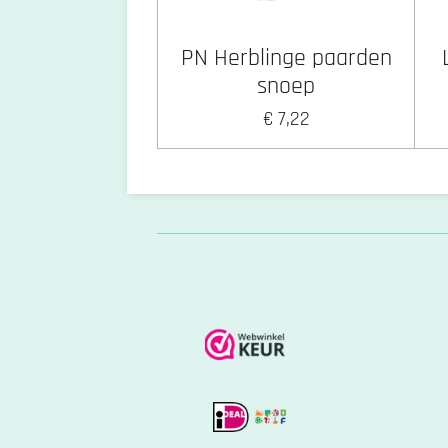
PN Herblinge paarden
snoep
€ 7,22
R
a
t
i
n
g
:
4