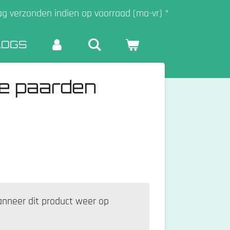
ag verzonden indien op voorraad (ma-vr) *
LOGS
ge paarden
nneer dit product weer op