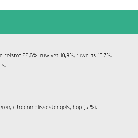
 celstof 22,6%, ruw vet 10,9%, ruwe as 10,7%.
4%.
ren, citroenmelissestengels, hop (5 %).