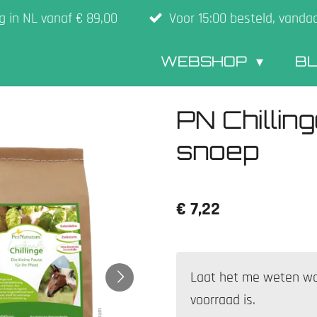
g in NL vanaf € 89,00
Voor 15:00 besteld, vanda
WEBSHOP
B
PN Chillin
snoep
€ 7,22
Laat het me weten wa
voorraad is.