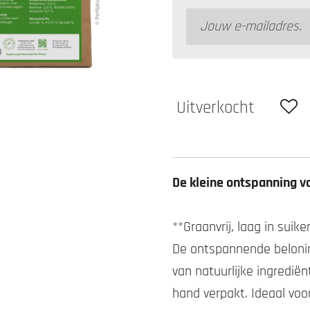
Uitverkocht
De kleine ontspanning v
**Graanvrij, laag in sui
De ontspannende beloni
van natuurlijke ingredië
hand verpakt. Ideaal voo