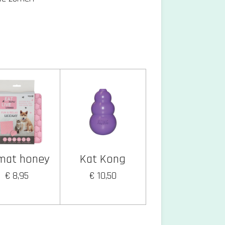
kmat honey
Kat Kong
€ 8,95
€ 10,50