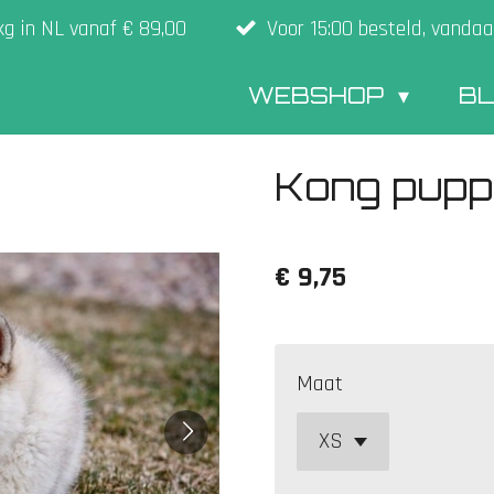
kg in NL vanaf € 89,00
Voor 15:00 besteld, vandaa
WEBSHOP
B
Kong pupp
€ 9,75
Maat