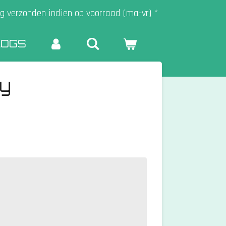
g verzonden indien op voorraad (ma-vr) *
LOGS
y