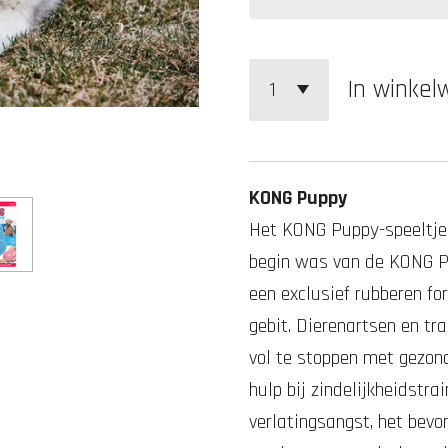
In winke
KONG Puppy
Het KONG Puppy-speeltje i
begin was van de KONG Pu
een exclusief rubberen f
gebit. Dierenartsen en t
vol te stoppen met gezon
hulp bij zindelijkheidstra
verlatingsangst, het bev