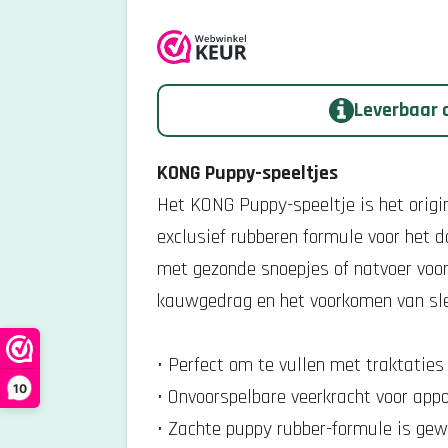
i
e
e
e
e
m
n
n
n
n
e
n
n
g
Leverbaar o
:
5
KONG Puppy-speeltjes
s
Het KONG Puppy-speeltje is het origi
t
exclusief rubberen formule voor het 
e
met gezonde snoepjes of natvoer voor 
r
kauwgedrag en het voorkomen van sle
r
e
• Perfect om te vullen met traktaties
n
10
• Onvoorspelbare veerkracht voor appo
• Zachte puppy rubber-formule is gew