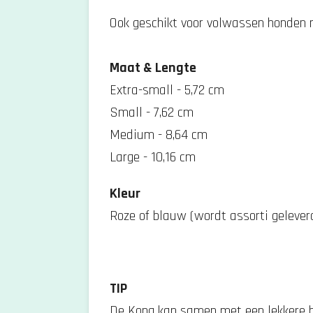
Ook geschikt voor volwassen honden m
Maat & Lengte
Extra-small - 5,72 cm
Small - 7,62 cm
Medium - 8,64 cm
Large - 10,16 cm
Kleur
Roze of blauw (wordt assorti geleverd
TIP
De Kong kan samen met een lekkere be