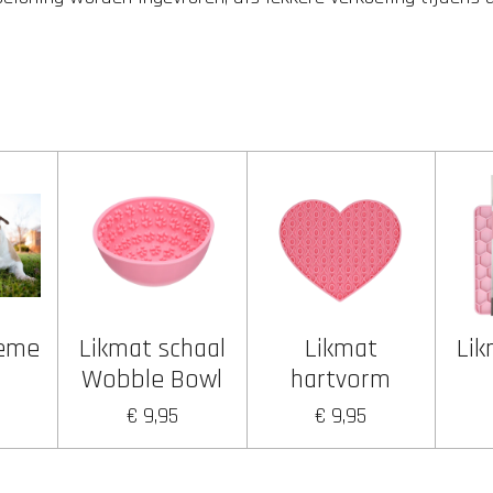
reme
Likmat schaal
Likmat
Li
Wobble Bowl
hartvorm
€ 9,95
€ 9,95