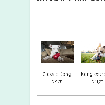
Classic Kong
Kong ext
€ 9,25
€ 11,25