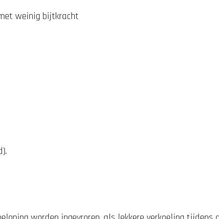
et weinig bijtkracht
).
loning worden ingevroren, als lekkere verkoeling tijdens 