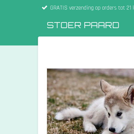
GRATIS verzending op orders tot 21 
Ga
direct
STOER PAARD
naar
de
hoofdinhoud