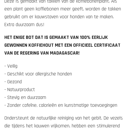
Deze is gemaakt van takken van de koffiebonenplant. Als
e
een plant geen koffiebonen meer geeft, worden de takken
r
gebruikt om er kauwstaven voor honden van te maken.
r
Extra duurzaam dus!
e
HET ENIGE BOT DAT IS GEMAAKT VAN 100% EERLIJK
n
GEWONNEN KOFFIEHOUT MET EEN OFFICIEEL CERTIFICAAT
VAN DE REGERING VAN MADAGASCAR!
- Veilig
- Geschikt voor allergische honden
- Gezond
- Natuurproduct
- Stevig en duurzaam
- Zonder cafeïne, calorieën en kunstmatige toevoegingen
Ondersteunt de natuurlijke reiniging van het gebit. De vezels
die tijdens het kauwen vrijkomen, hebben een stimulerend