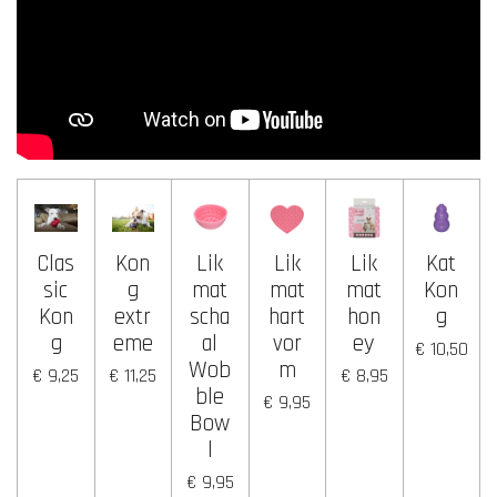
Clas
Kon
Lik
Lik
Lik
Kat
sic
g
mat
mat
mat
Kon
Kon
extr
scha
hart
hon
g
g
eme
al
vor
ey
€ 10,50
Wob
m
€ 9,25
€ 11,25
€ 8,95
ble
€ 9,95
Bow
l
€ 9,95