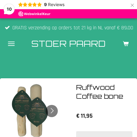
×
9
Reviews
10
GRATIS verzending op orders tot 21 kg in NL vanaf € 89,00
STOER PAARD
Ruffwood
Coffee bone
€ 11,95