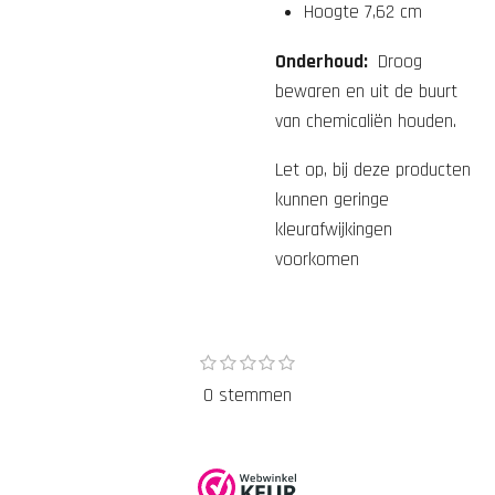
Hoogte 7,62 cm
Onderhoud:
Droog
bewaren en uit de buurt
van chemicaliën houden.
Let op, bij deze producten
kunnen geringe
kleurafwijkingen
voorkomen
1
2
3
4
5
S
R
s
s
s
s
s
t
a
0 stemmen
t
t
t
t
t
e
e
e
e
e
e
t
r
r
r
r
r
m
r
r
r
r
i
m
e
e
e
e
n
e
n
n
n
n