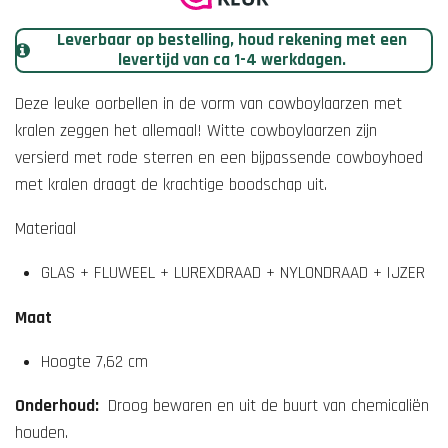
n
g
Leverbaar op bestelling, houd rekening met een
:
levertijd van ca 1-4 werkdagen.
0
s
Deze leuke oorbellen in de vorm van cowboylaarzen met
t
kralen zeggen het allemaal! Witte cowboylaarzen zijn
e
versierd met rode sterren en een bijpassende cowboyhoed
r
met kralen draagt ​​de krachtige boodschap uit.
r
Materiaal
e
n
GLAS + FLUWEEL + LUREXDRAAD + NYLONDRAAD + IJZER
Maat
Hoogte 7,62 cm
Onderhoud:
Droog bewaren en uit de buurt van chemicaliën
houden.