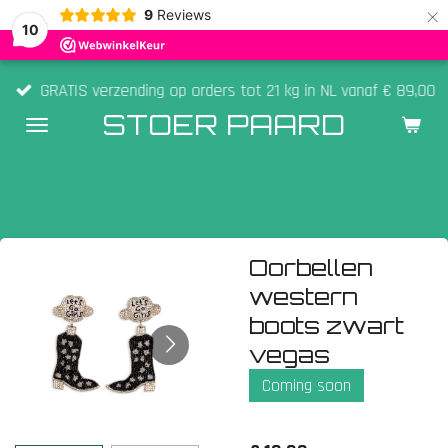
×
9
Reviews
10
GRATIS verzending op orders tot 21 kg in NL vanaf € 89,00
STOER PAARD
Oorbellen
western
boots zwart
vegas
Coming soon