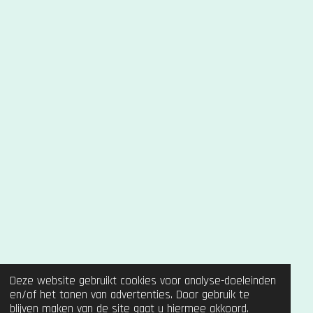
Deze website gebruikt cookies voor analyse-doeleinden
en/of het tonen van advertenties. Door gebruik te
blijven maken van de site gaat u hiermee akkoord.