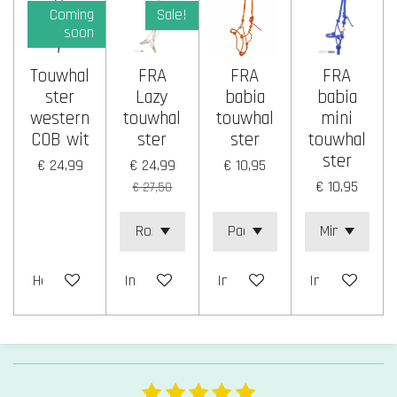
t
Coming
Sale!
e
soon
r
Touwhal
FRA
FRA
FRA
r
ster
Lazy
babia
babia
e
western
touwhal
touwhal
mini
n
COB wit
ster
ster
touwhal
ster
€ 24,99
€ 24,99
€ 10,95
€ 10,95
€ 27,50
Houd mij op de hoogte
In winkelwagen
In winkelwagen
In winkelwage
1
2
3
4
5
S
R