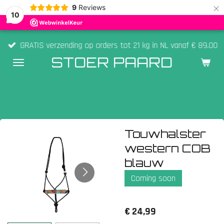
×
9
Reviews
10
GRATIS verzending op orders tot 21 kg in NL vanaf € 89,00
STOER PAARD
Touwhalster
western COB
blauw
Coming soon
€ 24,99