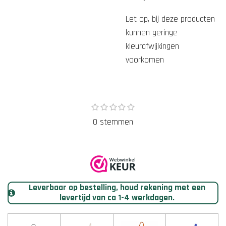
Let op, bij deze producten
kunnen geringe
kleurafwijkingen
voorkomen
1
2
3
4
5
S
R
s
s
s
s
s
t
a
0 stemmen
t
t
t
t
t
e
e
e
e
e
e
t
r
r
r
r
r
m
r
r
r
r
i
m
e
e
e
e
n
e
n
n
n
n
n
g
Leverbaar op bestelling, houd rekening met een
:
levertijd van ca 1-4 werkdagen.
0
s