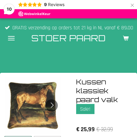
×
9
Reviews
10
GRATIS verzending op orders tot 21 kg in NL vanaf € 89,00
STOER PAARD
Kussen
klassiek
paard valk
Sale!
€ 25,99
€ 32,99