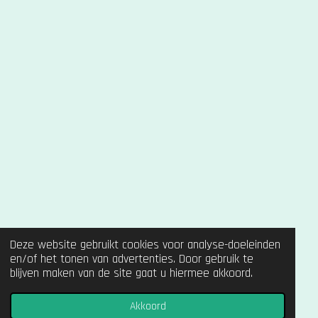
Deze website gebruikt cookies voor analyse-doeleinden
en/of het tonen van advertenties. Door gebruik te
blijven maken van de site gaat u hiermee akkoord.
Akkoord