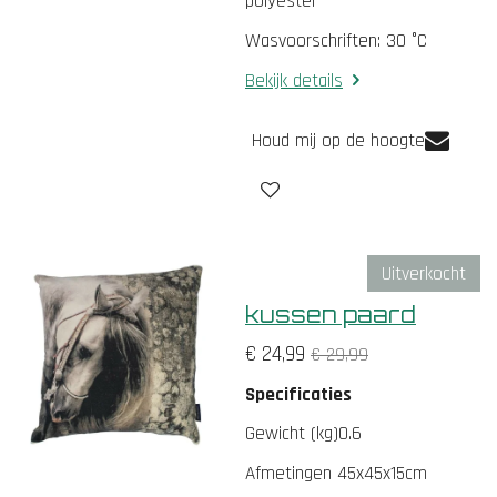
polyester
e
n
Wasvoorschriften: 30 °C
Bekijk details
Houd mij op de hoogte
Uitverkocht
kussen paard
€ 24,99
€ 29,99
Specificaties
Gewicht (kg)0.6
Afmetingen 45x45x15cm