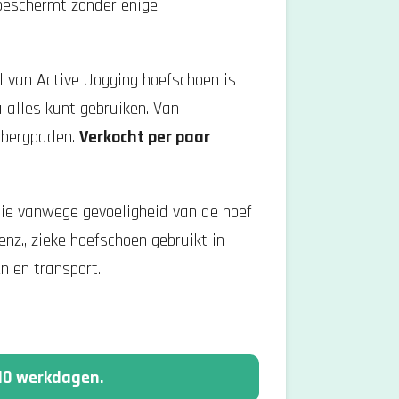
beschermt zonder enige
l van Active Jogging hoefschoen is
a alles kunt gebruiken.
Van
 bergpaden.
Verkocht per paar
tie vanwege gevoeligheid van de hoef
nz.,
zieke hoefschoen gebruikt in
en en
transport.
 10 werkdagen.