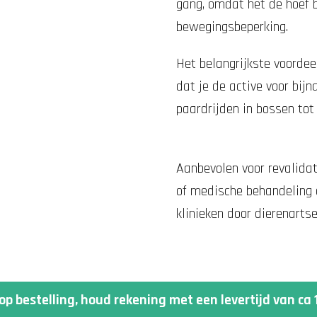
gang, omdat het de hoef 
bewegingsbeperking.
Het belangrijkste voordee
dat je de active voor bijn
paardrijden in bossen tot
Aanbevolen voor
revalida
of medische behandeling e
klinieken door dierenarts
op bestelling, houd rekening met een levertijd van ca