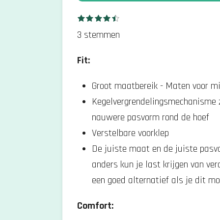
S
R
1
2
3
4
5
s
s
s
s
s
t
a
t
t
t
t
t
3 stemmen
e
e
e
e
e
e
t
r
r
r
r
r
m
r
r
r
r
Fit:
i
e
e
e
e
m
n
n
n
n
e
n
Groot maatbereik - Maten voor mi
n
g
Kegelvergrendelingsmechanisme z
:
nauwere pasvorm rond de hoef
4
Verstelbare voorklep
.
De juiste maat en de juiste pasvo
6
anders kun je last krijgen van ver
6
een goed alternatief als je dit m
6
Comfort:
6