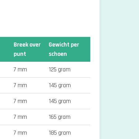
Breek over
Gewicht per
punt
schoen
7 mm
125 gram
7 mm
145 gram
7 mm
145 gram
7 mm
165 gram
7 mm
185 gram