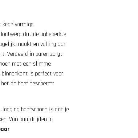
t kegelvormige
lontwerp dat de onbeperkte
ogelijk maakt en vulling aan
rt.
Verdeeld in paren zorgt
choen met een slimme
 binnenkant is perfect voor
 het de hoef beschermt
 Jogging hoefschoen is dat je
ken.
Van paardrijden in
paar