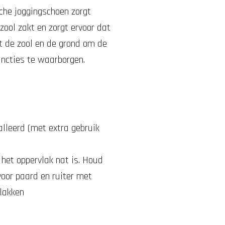
che joggingschoen zorgt
zool zakt en zorgt ervoor dat
t de zool en de grond om de
uncties te waarborgen.
alleerd (met extra gebruik
het oppervlak nat is.
Houd
voor paard en ruiter met
vlakken