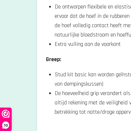
6
De ontworpen flexibele en elastis
6
ervoor dat de hoef in de rubberen 
6
de hoef volledig contact heeft me
6
natuurlijke bloedstroom en hoeff
6
Extra vulling aan de voorkant
6
6
Greep:
6
Stud kit basic kan worden geïnst
7
van dempingskussen)
s
De hoeveelheid grip verandert als 
t
altijd rekening met de veiligheid 
e
betrekking tot natte/droge opper
r
r
10