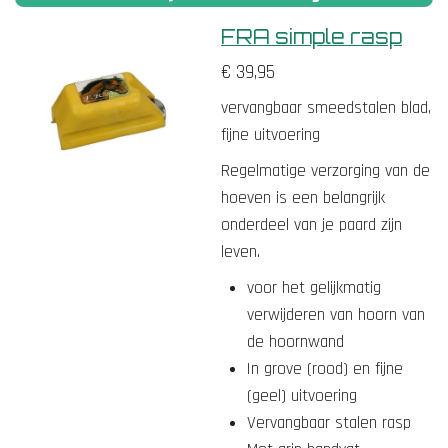
n
e
n
n
n
n
n
FRA simple rasp
g
:
€ 39,95
5
vervangbaar smeedstalen blad,
s
fijne uitvoering
t
Regelmatige verzorging van de
e
hoeven is een belangrijk
r
onderdeel van je paard zijn
r
leven.
e
n
voor het gelijkmatig
verwijderen van hoorn van
de hoornwand
In grove (rood) en fijne
(geel) uitvoering
Vervangbaar stalen rasp