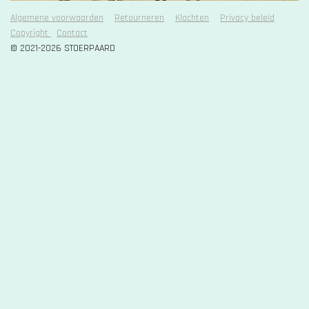
o
r
e
k
a
Algemene voorwaarden
Retourneren
Klachten
Privacy beleid
r
m
Copyright
Contact
r
© 2021-2026 STOERPAARD
e
n