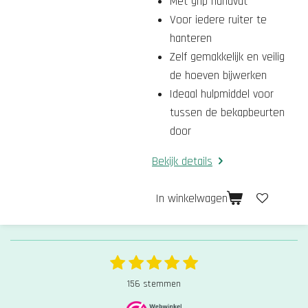
Met grip handvat
Voor iedere ruiter te
hanteren
Zelf gemakkelijk en veilig
de hoeven bijwerken
Ideaal hulpmiddel voor
tussen de bekapbeurten
door
Bekijk details
In winkelwagen
1
2
3
4
5
S
R
t
s
s
s
s
s
a
156 stemmen
e
t
t
t
t
t
t
m
i