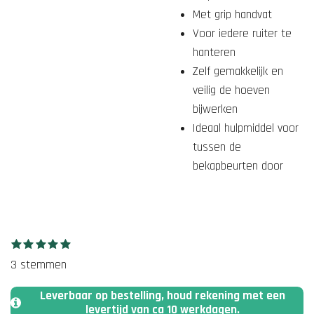
Met grip handvat
Voor iedere ruiter te
hanteren
Zelf gemakkelijk en
veilig de hoeven
bijwerken
Ideaal hulpmiddel voor
tussen de
bekapbeurten door
1
2
3
4
5
S
R
s
s
s
s
s
t
a
3 stemmen
t
t
t
t
t
e
e
e
e
e
e
t
r
r
r
r
r
m
Leverbaar op bestelling, houd rekening met een
r
r
r
r
i
m
levertijd van ca 10 werkdagen.
e
e
e
e