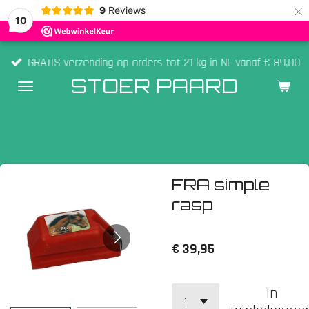
×
9
Reviews
10
GRATIS verzending op orders tot 21 kg in NL vanaf € 89,00
STOER PAARD
FRA simple
rasp
€ 39,95
In