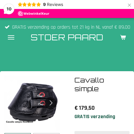
×
9
Reviews
10
GRATIS verzending op orders tot 21 kg in NL vanaf € 89,00
STOER PAARD
Cavallo
simple
€ 179,50
GRATIS verzending