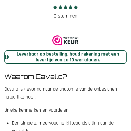
1
2
3
4
5
S
R
s
s
s
s
s
t
a
3 stemmen
t
t
t
t
t
e
e
e
e
e
e
t
r
r
r
r
r
m
r
r
r
r
i
m
e
e
e
e
n
e
n
n
n
n
n
g
Leverbaar op bestelling, houd rekening met een
:
levertijd van ca 10 werkdagen.
5
s
Waarom Cavallo?
t
e
Cavallo is g
evormd naar de anatomie van de onbeslagen
r
natuurlijke hoef.
r
Unieke kenmerken en voordelen
e
n
Een
simpele
,
meervoudige klittebandsluiting aan de
voorzijde