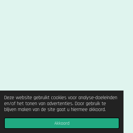
Deze website gebruikt cookies voor analyse-doeleinden
en/of het tonen van advertenties. Door gebruik te
blijven maken van de site gaat u hiermee akkoord.
Akkoord