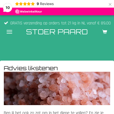
×
9
Reviews
10
GRATIS verzending op orders tot 21 kg in NL vanaf € 89,00
STOER PAARD
Advies likstenen
Ben jij het ook zo zat om in het diepe te vallen? En zie je