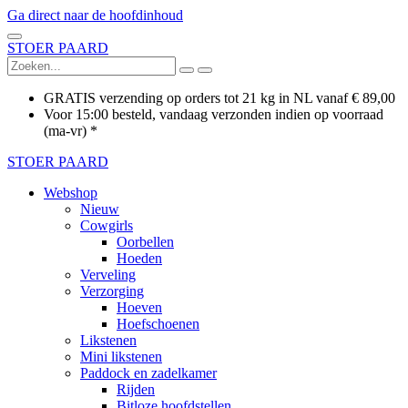
Ga direct naar de hoofdinhoud
STOER PAARD
GRATIS verzending op orders tot 21 kg in NL vanaf € 89,00
Voor 15:00 besteld, vandaag verzonden indien op voorraad
(ma-vr) *
STOER PAARD
Webshop
Nieuw
Cowgirls
Oorbellen
Hoeden
Verveling
Verzorging
Hoeven
Hoefschoenen
Likstenen
Mini likstenen
Paddock en zadelkamer
Rijden
Bitloze hoofdstellen