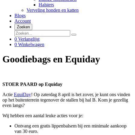
Halsters
Verveling honden en katten
Blogs
Account
Zoeken
0
Verlanglijst
0
Winkelwagen
Goodiebags en Equiday
STOER PAARD op Equiday
Actie
EquiDay
! Op zaterdag 8 april is het zover,
je kunt ons vinden
op het buitenterrein tegenover de stallen bij hal B. Kom je gezellig
even langs?
Wij hebben een aantal leuke acties voor je:
Ontvang een gratis lippenbalsem bij een minimale aankoop
van 30 euro.