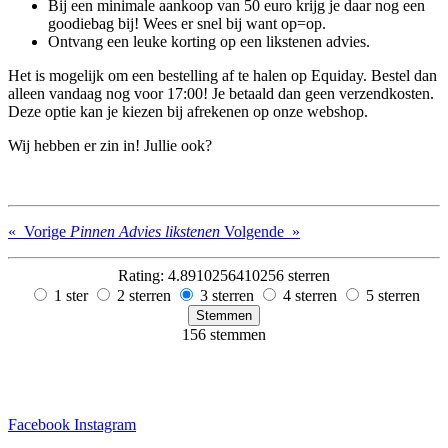
Bij een minimale aankoop van 50 euro krijg je daar nog een
goodiebag bij!
Wees er snel bij want op=op.
Ontvang een leuke korting op een likstenen advies.
Het is mogelijk om een bestelling af te halen op Equiday. Bestel dan
alleen vandaag nog voor 17:00! Je betaald dan geen verzendkosten.
Deze optie kan je kiezen bij afrekenen op onze webshop.
Wij hebben er zin in! Jullie ook?
«
Vorige
Pinnen
Advies likstenen
Volgende
»
Rating: 4.8910256410256 sterren
1 ster
2 sterren
3 sterren
4 sterren
5 sterren
Stemmen
156 stemmen
Facebook
Instagram