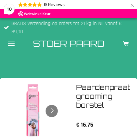
×
9
Reviews
10
GRATIS verzending op orders tot 21 kg in NL vanaf €
89,00
STOER PAARD
Paardenpraat
grooming
borstel
€ 16,75