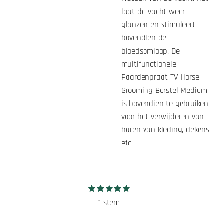
laat de vacht weer
glanzen en stimuleert
bovendien de
bloedsomloop. De
multifunctionele
Paardenpraat TV Horse
Grooming Borstel Medium
is bovendien te gebruiken
voor het verwijderen van
haren van kleding, dekens
etc.
1
2
3
4
5
S
R
s
s
s
s
s
t
a
1 stem
t
t
t
t
t
e
e
e
e
e
e
t