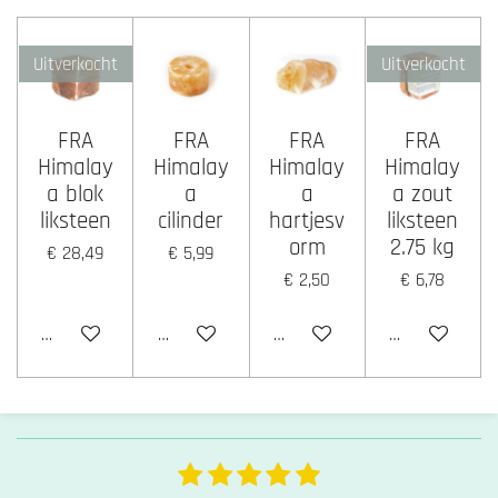
Uitverkocht
Uitverkocht
FRA
FRA
FRA
FRA
Himalay
Himalay
Himalay
Himalay
a blok
a
a
a zout
liksteen
cilinder
hartjesv
liksteen
orm
2.75 kg
€ 28,49
€ 5,99
€ 2,50
€ 6,78
Houd mij op de hoogte
In winkelwagen
In winkelwagen
Houd mij op 
1
2
3
4
5
S
R
t