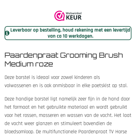
r
r
r
r
r
m
r
r
r
r
i
m
e
e
e
e
n
e
n
n
n
n
n
g
Leverbaar op bestelling, houd rekening met een levertijd
:
van ca 10 werkdagen.
5
s
Paardenpraat Grooming Brush
t
Medium roze
e
r
Deze borstel is ideaal voor zowel kinderen als
r
volwassenen en is ook onmisbaar in elke poetskist op stal.
e
n
Deze handige borstel ligt namelijk zeer fijn in de hand door
het formaat en het gebruikte materiaal en wordt gebruikt
voor het rossen, masseren en wassen van de vacht. Het laat
de vacht weer glanzen en stimuleert bovendien de
bloedsomloop. De multifunctionele Paardenpraat TV Horse