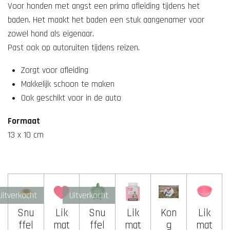
n
Voor honden met angst een prima afleiding tijdens het
baden. Het maakt het baden een stuk aangenamer voor
zowel hond als eigenaar.
Past ook op autoruiten tijdens reizen.
Zorgt voor afleiding
Makkelijk schoon te maken
Ook geschikt voor in de auto
Formaat
13 x 10 cm
Uitverkocht
Uitverkocht
Snu
Lik
Snu
Lik
Kon
Lik
ffel
mat
ffel
mat
g
mat