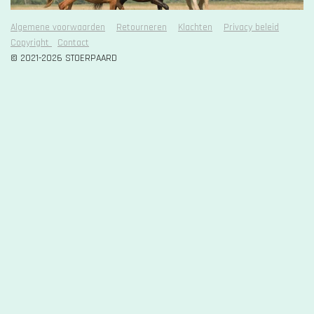
t
o
r
e
k
a
Algemene voorwaarden
Retourneren
Klachten
Privacy beleid
r
m
Copyright
Contact
r
© 2021-2026 STOERPAARD
e
n