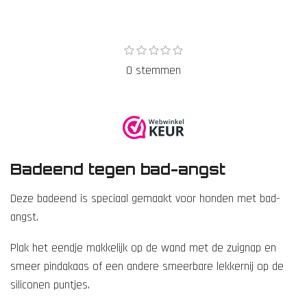
1
2
3
4
5
S
R
s
s
s
s
s
t
a
0 stemmen
t
t
t
t
t
e
e
e
e
e
e
t
r
r
r
r
r
m
r
r
r
r
i
m
e
e
e
e
n
e
n
n
n
n
n
g
:
Badeend tegen bad-angst
0
Deze badeend is speciaal gemaakt voor honden met bad-
s
angst.
t
e
Plak het eendje makkelijk op de wand met de zuignap en
r
smeer pindakaas of een andere smeerbare lekkernij op de
r
siliconen puntjes.
e