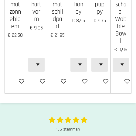
mat
hart
mat
hon
pup
scha
zonn
vor
schil
ey
py
al
eblo
m
dpa
Wob
€ 8,95
€ 9,75
em
d
ble
€ 9,95
Bow
€ 22,50
€ 21,95
l
€ 9,95
Houd mij op de hoogte
In winkelwagen
Houd mij op de hoogte
In winkelwagen
In winkelwagen
In winke
1
2
3
4
5
S
R
t
s
s
s
s
s
a
156 stemmen
e
t
t
t
t
t
t
m