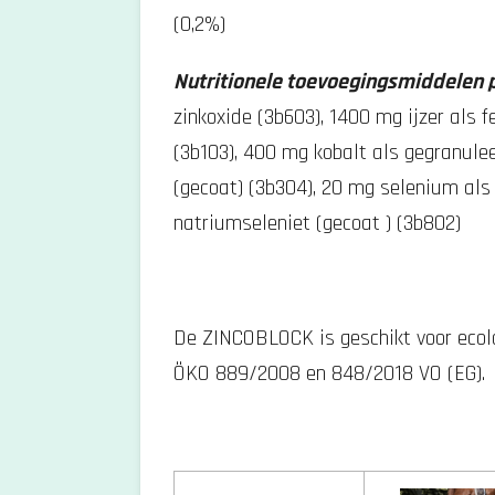
(0,2%)
Nutritionele toevoegingsmiddelen 
zinkoxide (3b603), 1400 mg ijzer als
(3b103), 400 mg kobalt als gegranulee
(gecoat) (3b304), 20 mg selenium als
natriumseleniet (gecoat ) (3b802)
De ZINCOBLOCK is geschikt voor ecol
ÖKO 889/2008 en 848/2018 VO (EG).