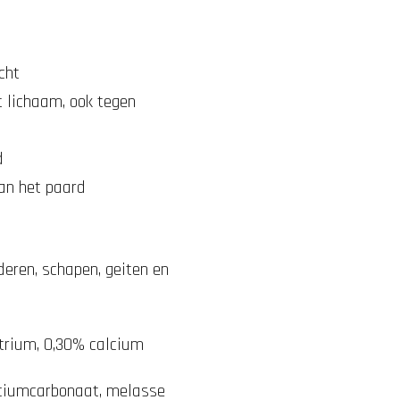
cht
t lichaam, ook tegen
d
van het paard
deren, schapen, geiten en
rium, 0,30% calcium
lciumcarbonaat, melasse