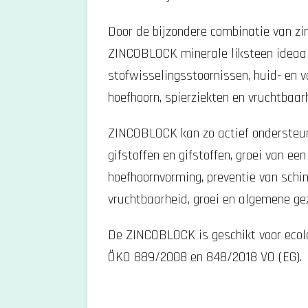
r
Door de bijzondere combinatie van zin
e
ZINCOBLOCK minerale liksteen ideaal
n
stofwisselingsstoornissen, huid- en 
hoefhoorn, spierziekten en vruchtba
ZINCOBLOCK kan zo actief ondersteun
gifstoffen en gifstoffen, groei van ee
hoefhoornvorming, preventie van schi
vruchtbaarheid, groei en algemene ge
De ZINCOBLOCK is geschikt voor ecol
ÖKO 889/2008 en 848/2018 VO (EG).