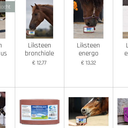
kocht
n
Liksteen
Liksteen
lus
bronchiale
energo
e
€ 12,77
€ 13,32