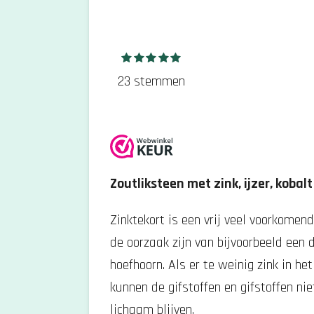
S
R
1
2
3
4
5
s
s
s
s
s
t
a
t
t
t
t
t
23 stemmen
e
e
e
e
e
e
t
r
r
r
r
r
m
r
r
r
r
i
e
e
e
e
m
n
n
n
n
e
n
n
g
Zoutliksteen met zink, ijzer, kobal
:
5
Zinktekort is een vrij veel voorkomen
s
de oorzaak zijn van bijvoorbeeld een 
t
hoefhoorn.
Als er te weinig zink in h
e
kunnen de gifstoffen en gifstoffen ni
r
lichaam blijven.