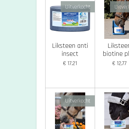
Uitverkocht
Uitver
Liksteen anti
Likstee
insect
biotine p
€ 17,21
€ 12,77
Uitverkocht