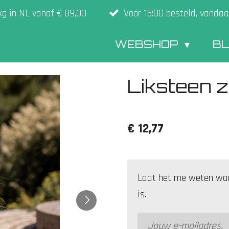
kg in NL vanaf € 89,00
Voor 15:00 besteld, vandaa
WEBSHOP
B
Liksteen z
€ 12,77
Laat het me weten wan
is.