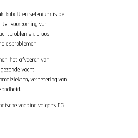
k, kobalt en selenium is de
 ter voorkoming van
vachtproblemen, broos
arheidsproblemen.
en: het afvoeren van
n gezonde vacht,
mmelziekten, verbetering van
zondheid.
ogische voeding volgens EG-