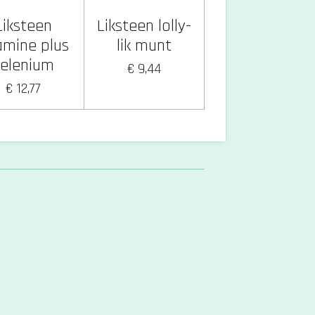
Liksteen
Liksteen lolly-
amine plus
lik munt
selenium
€ 9,44
€ 12,77