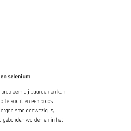
t en selenium
d probleem bij paarden en kan
doffe vacht en een broos
et organisme aanwezig is,
et gebonden worden en in het