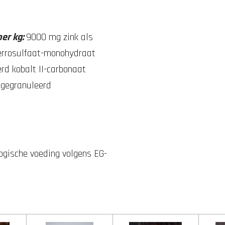
per kg:
9000 mg zink als
 ferrosulfaat-monohydraat
rd kobalt II-carbonaat
 gegranuleerd
ogische voeding volgens EG-